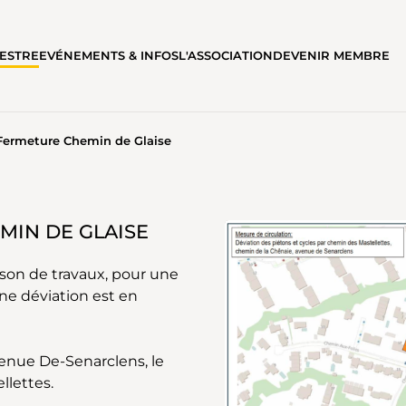
ESTRE
EVÉNEMENTS & INFOS
L'ASSOCIATION
DEVENIR MEMBRE
Fermeture Chemin de Glaise
AISE
MIN DE GLAISE
ison de travaux, pour une
Une déviation est en
venue De-Senarclens, le
llettes.