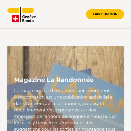
FAIRE UN DON
LIENS
Magazine La Randonnée
Le magazine La Randonnée, anciennement
Randonner.ch est une publication spécialisée
dans l'univers de la randonnée, proposant
régulièrement des reportages sur des
itinéraires de randonnée uniques en Suisse. Les
lecteurs y trouveront également des
suggestions pour les sorties en montagne tous